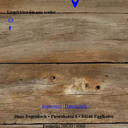
Empfehlen Sie uns weiter
Impressum
|
Datenschutz
Hans Degenbeck
•
Piesenkofen 6 • 84546 Egglkofen
Festnetz:
08639 / 8068