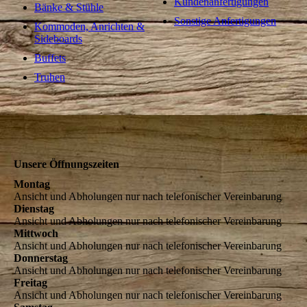
Kundenanfertigungen
Bänke & Stühle
Sonstige Anfertigungen
Kommoden, Anrichten &
Sideboards
Buffets
Truhen
Unsere Öffnungszeiten
Montag
Ansicht und Abholungen nur nach telefonischer Vereinbarung
Dienstag
Ansicht und Abholungen nur nach telefonischer Vereinbarung
Mittwoch
Ansicht und Abholungen nur nach telefonischer Vereinbarung
Donnerstag
Ansicht und Abholungen nur nach telefonischer Vereinbarung
Freitag
Ansicht und Abholungen nur nach telefonischer Vereinbarung