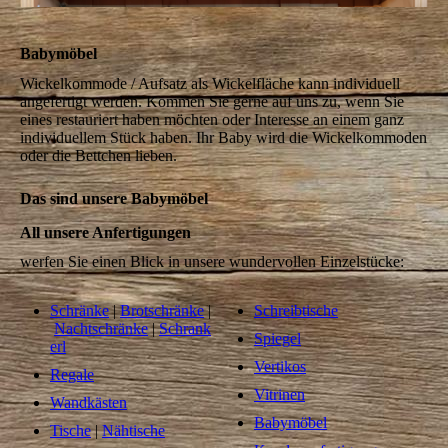
Babymöbel
Wickelkommode / Aufsatz als Wickelfläche kann individuell
angefertigt werden. Kommen Sie gerne auf uns zu, wenn Sie
eines restauriert haben möchten oder Interesse an einem ganz
individuellem Stück haben. Ihr Baby wird die Wickelkommoden
oder die Bettchen lieben.
Das sind unsere Babymöbel
All unsere Anfertigungen
werfen Sie einen Blick in unsere wundervollen Einzelstücke:
Schränke
|
Brotschränke
|
Schreibtische
Nachtschränke
|
Schrank
Spiegel
erl
Vertikos
Regale
Vitrinen
Wandkästen
Babymöbel
Tische
|
Nähtische