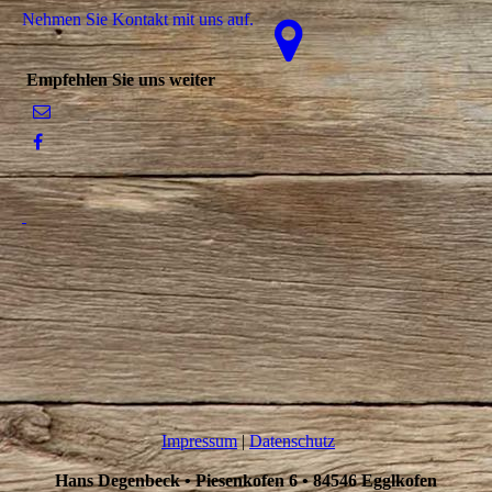
Nehmen Sie Kontakt mit uns auf.
Empfehlen Sie uns weiter
Impressum
|
Datenschutz
Hans Degenbeck
•
Piesenkofen 6 • 84546 Egglkofen