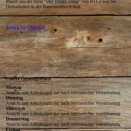
Mauro aus der Serie "Der Trödel Trupp" von RTL2 war bei
Dreharbeiten in der Bauernmöbel-Klinik
Zurück zur Übersicht
Unsere Öffnungszeiten
Montag
Ansicht und Abholungen nur nach telefonischer Vereinbarung
Dienstag
Ansicht und Abholungen nur nach telefonischer Vereinbarung
Mittwoch
Ansicht und Abholungen nur nach telefonischer Vereinbarung
Donnerstag
Ansicht und Abholungen nur nach telefonischer Vereinbarung
Freitag