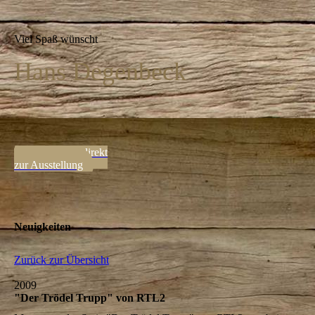
Viel Spaß wünscht
Hans Degenbeck
⇒ hier gehts direkt
zur Ausstellung
Neuigkeiten
Zurück zur Übersicht
2009
"Der Trödel Trupp" von RTL2