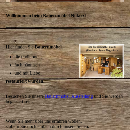
Willkommen beim Bauernmöbel Notarzt
Hier finden Sie
Bauernmöbel,
die traditionell,
fachmännisch
und mit Liebe
restauriert
wurden.
Besuchen Sie unsere
Bauernmöbel-Ausstellung
und Sie werden
begeistert sein.
Wenn Sie mehr über uns erfahren wollen,
stöbern Sie doch einfach durch unsere Seiten.